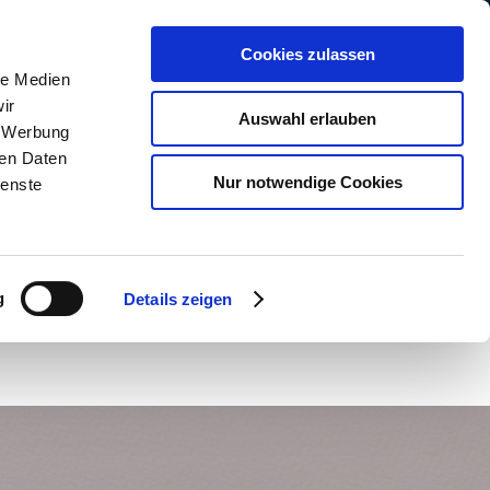
Facebook
Instagram
WhatsApp
Cookies zulassen
le Medien
ir
Auswahl erlauben
, Werbung
ren Daten
Nur notwendige Cookies
ienste
KT & ANFAHRT
ONLINEBUCHUNG
g
Details zeigen