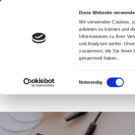
Zum
Diese Webseite verwende
Inhalt
Wir verwenden Cookies, um
springen
anbieten zu können und di
Informationen zu Ihrer Ve
und Analysen weiter. Unse
zusammen, die Sie ihnen b
gesammelt haben.
LEISTUNGEN & PREISE
STU
Einwilligungsauswahl
Notwendig