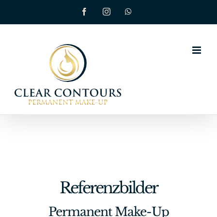
Zum
Facebook
Instagram
WhatsApp
Inhalt
springen
Referenzbilder
Permanent Make-Up