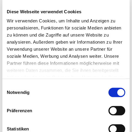
Diese Webseite verwendet Cookies
Wir verwenden Cookies, um Inhalte und Anzeigen zu
personalisieren, Funktionen für soziale Medien anbieten
zu können und die Zugriffe auf unsere Website zu
analysieren. Außerdem geben wir Informationen zu Ihrer
Verwendung unserer Website an unsere Partner für
Hallo zusammen, habe lange mit mir
soziale Medien, Werbung und Analysen weiter. Unsere
gerungen, weil ich tierisch Angst vor
Partner führen diese Informationen möglicherweise mit
weiteren Daten zusammen, die Sie ihnen bereitgestellt
Schmerzen habe. Die liebe Nina hat
haben oder die sie im Rahmen Ihrer Nutzung der Dienste
mir diese dann aber in einem sehr
gesammelt haben.
Einwilligungsauswahl
informativen Beratungsgespräch
Notwendig
genommen. Ich habe mich getraut
und bin absolut zufrieden und
Präferenzen
glücklich mit dem Ergebnis. Ich kann
hier leider nur 5 Sterne vergeben,
Statistiken