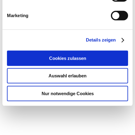
aber verdient hätte die liebe Nina
viel mehr. Man fühlt sich gleich
Marketing
willkommen sobald man von ihr in
Empfang genommen wird. Ich kann
Clear Contours mit voller
Details zeigen
Überzeugung empfehlen. Wartet
nicht so lange wie ich es getan habe.
Cookies zulassen
Auswahl erlauben
Sandra Hebel
Nur notwendige Cookies