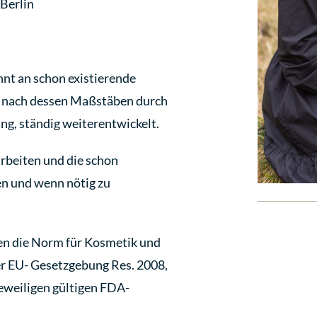
Berlin
hnt an schon existierende
 nach dessen Maßstäben durch
ung, ständig weiterentwickelt.
rbeiten und die schon
en und wenn nötig zu
llen die Norm für Kosmetik und
er EU- Gesetzgebung Res. 2008,
eweiligen gültigen FDA-