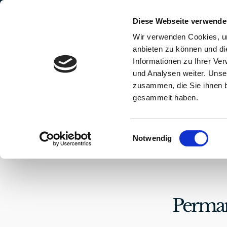
Zum
Diese Webseite verwende
Inhalt
Wir verwenden Cookies, um
springen
anbieten zu können und di
Informationen zu Ihrer Ve
und Analysen weiter. Unse
zusammen, die Sie ihnen b
gesammelt haben.
LEISTUNGEN & PREISE
STU
Einwilligungsauswahl
Notwendig
Perman