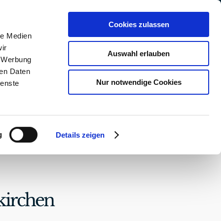
Facebook
Instagram
WhatsApp
Cookies zulassen
le Medien
ir
Auswahl erlauben
, Werbung
ren Daten
Nur notwendige Cookies
ienste
KT & ANFAHRT
ONLINEBUCHUNG
g
Details zeigen
kirchen